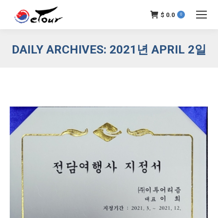
$
0.0
0
DAILY ARCHIVES:
2021년 APRIL 2일