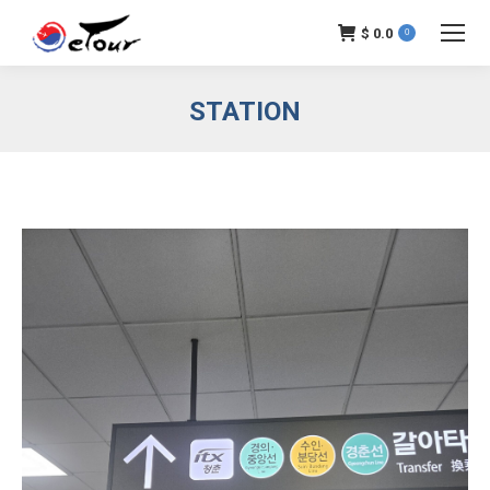
$
0.0
0
STATION